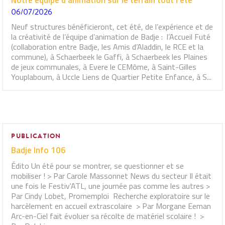
Notre équipe d’animation sur le terrain tout l’été
06/07/2026
Neuf structures bénéficieront, cet été, de l’expérience et de
la créativité de l’équipe d’animation de Badje : l’Accueil Futé
(collaboration entre Badje, les Amis d’Aladdin, le RCE et la
commune), à Schaerbeek le Gaffi, à Schaerbeek les Plaines
de jeux communales, à Evere le CEMôme, à Saint-Gilles
Youplaboum, à Uccle Liens de Quartier Petite Enfance, à S...
PUBLICATION
Badje Info 106
Édito Un été pour se montrer, se questionner et se
mobiliser ! > Par Carole Massonnet News du secteur Il était
une fois le Festiv'ATL, une journée pas comme les autres >
Par Cindy Lobet, Promemploi Recherche exploratoire sur le
harcèlement en accueil extrascolaire > Par Morgane Eeman
Arc-en-Ciel fait évoluer sa récolte de matériel scolaire ! >