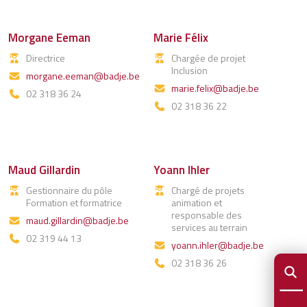
Morgane Eeman
Marie Félix
Directrice
Chargée de projet
Inclusion
morgane.eeman@badje.be
marie.felix@badje.be
02 318 36 24
02 318 36 22
Maud Gillardin
Yoann Ihler
Gestionnaire du pôle
Chargé de projets
Formation et formatrice
animation et
responsable des
maud.gillardin@badje.be
services au terrain
02 319 44 13
yoann.ihler@badje.be
02 318 36 26