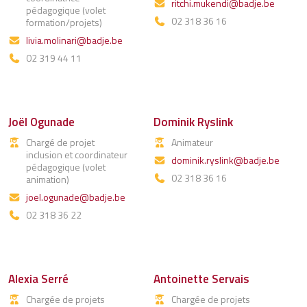
ritchi.mukendi@badje.be
pédagogique (volet
02 318 36 16
formation/projets)
livia.molinari@badje.be
02 319 44 11
Joël Ogunade
Dominik Ryslink
Chargé de projet
Animateur
inclusion et coordinateur
dominik.ryslink@badje.be
pédagogique (volet
02 318 36 16
animation)
joel.ogunade@badje.be
02 318 36 22
Alexia Serré
Antoinette Servais
Chargée de projets
Chargée de projets