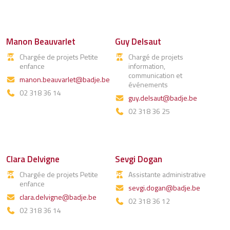
Manon Beauvarlet
Guy Delsaut
Chargée de projets Petite
Chargé de projets
enfance
information,
communication et
manon.beauvarlet@badje.be
événements
02 318 36 14
guy.delsaut@badje.be
02 318 36 25
Clara Delvigne
Sevgi Dogan
Chargée de projets Petite
Assistante administrative
enfance
sevgi.dogan@badje.be
clara.delvigne@badje.be
02 318 36 12
02 318 36 14