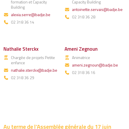
formation et Capacity
Capacity Building
Building
antoinette.servais@badje.be
alexia.serre@badje.be
02 318 36 28
02 318 36 14
Nathalie Sterckx
Ameni Zegnoun
Chargée de projets Petite
Animatrice
enfance
ameni.zegnoun@badje.be
nathalie.sterckx@badje.be
02 318 36 16
02 318 36 29
Au terme de l’Assemblée générale du 17 juin