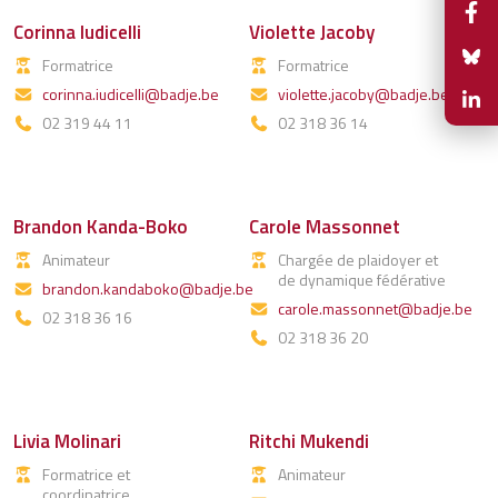
Corinna Iudicelli
Violette Jacoby
Formatrice
Formatrice
corinna.iudicelli@badje.be
violette.jacoby@badje.be
02 319 44 11
02 318 36 14
Brandon Kanda-Boko
Carole Massonnet
Animateur
Chargée de plaidoyer et
de dynamique fédérative
brandon.kandaboko@badje.be
carole.massonnet@badje.be
02 318 36 16
02 318 36 20
Livia Molinari
Ritchi Mukendi
Formatrice et
Animateur
coordinatrice