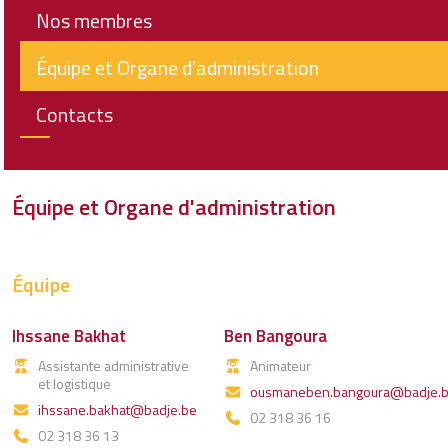
Nos membres
Équipe et Organe d'administration
Contacts
Équipe et Organe d'administration
Équipe
Ihssane Bakhat
Ben Bangoura
Assistante administrative
Animateur
et logistique
ousmaneben.bangoura@badje.
ihssane.bakhat@badje.be
02 318 36 16
02 318 36 13