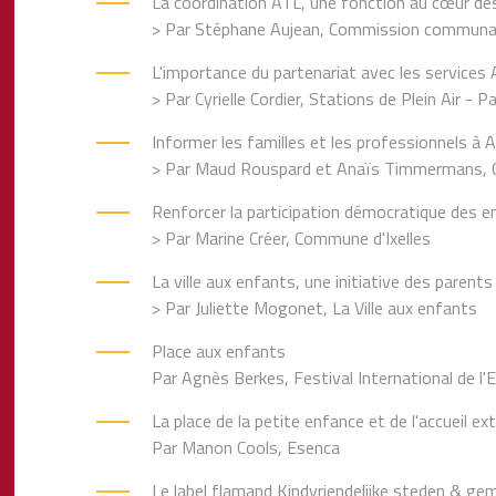
La coordination ATL, une fonction au cœur des 
> Par Stéphane Aujean, Commission communaut
L'importance du partenariat avec les services
> Par Cyrielle Cordier, Stations de Plein Air - 
Informer les familles et les professionnels à 
> Par Maud Rouspard et Anaïs Timmermans, Co
Renforcer la participation démocratique des e
> Par Marine Créer, Commune d'Ixelles
La ville aux enfants, une initiative des parents
> Par Juliette Mogonet, La Ville aux enfants
Place aux enfants
Par Agnès Berkes, Festival International de l'E
La place de la petite enfance et de l'accueil ex
Par Manon Cools, Esenca
Le label flamand Kindvriendelijke steden & geme