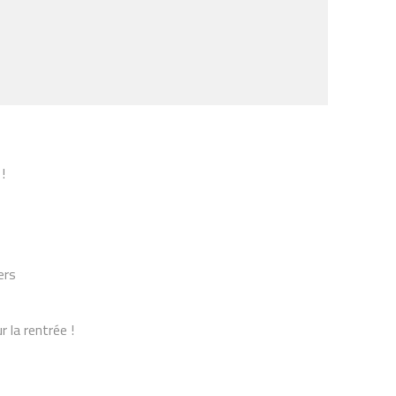
!
ers
 la rentrée !