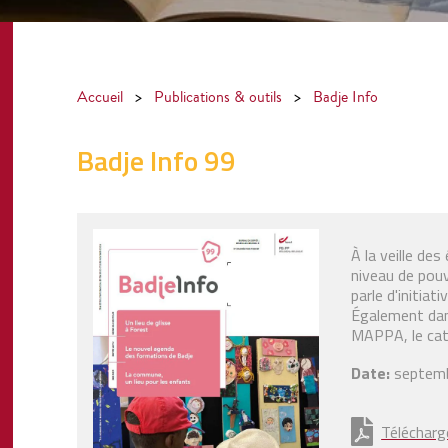
Accueil
>
Publications & outils
>
Badje Info
Badje Info 99
À la veille de
niveau de pouv
parle d'initiat
Également dans
MAPPA, le cat
Date:
septemb
Télécharg