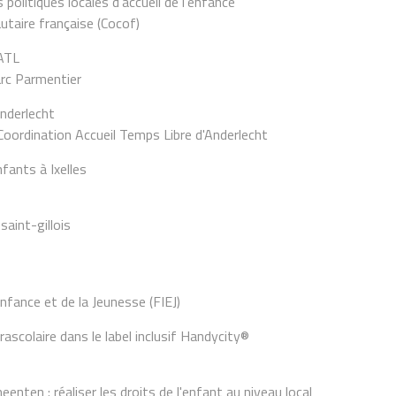
politiques locales d'accueil de l'enfance
aire française (Cocof)
 ATL
Parc Parmentier
Anderlecht
ordination Accueil Temps Libre d'Anderlecht
nfants à Ixelles
 saint-gillois
nfance et de la Jeunesse (FIEJ)
trascolaire dans le label inclusif Handycity®
enten : réaliser les droits de l'enfant au niveau local